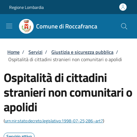
Salta al contenuto principale
Skip to footer content
Regione Lombardia
Comune di Roccafranca
Briciole di pane
Home
/
Servizi
/
Giustizia e sicurezza pubblica
/
Ospitalità di cittadini stranieri non comunitari o apolidi
Ospitalità di cittadini
stranieri non comunitari o
apolidi
(
urn:nir:stato:decreto.legislativo:1998-07-25;286~art7
)
Servizio attivo