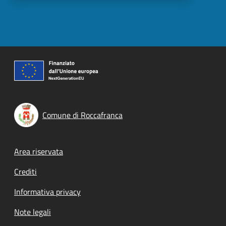
Comune di Roccafranca
Footer menu
Area riservata
Crediti
Informativa privacy
Note legali