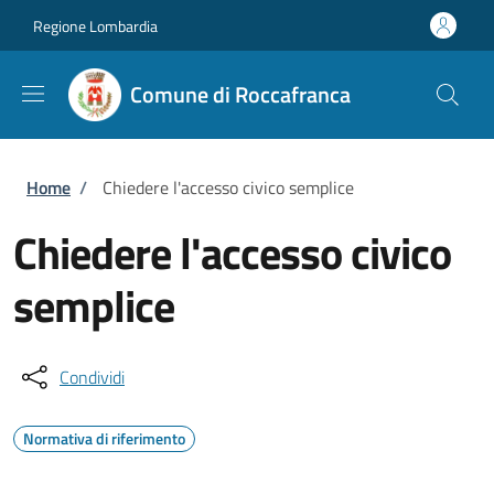
Salta al contenuto principale
Skip to footer content
Regione Lombardia
Comune di Roccafranca
Briciole di pane
Home
/
Chiedere l'accesso civico semplice
Chiedere l'accesso civico
semplice
Condividi
Normativa di riferimento