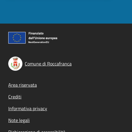
Comune di Roccafranca
Footer menu
Area riservata
Crediti
Informativa privacy
Note legali
Dichiarazione di accessibilità