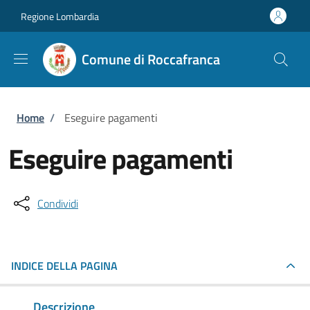
Salta al contenuto principale
Skip to footer content
Regione Lombardia
Comune di Roccafranca
Briciole di pane
Home
/
Eseguire pagamenti
Eseguire pagamenti
Condividi
INDICE DELLA PAGINA
Descrizione