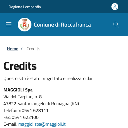
Salta al contenuto principale
Skip to footer content
Regione Lombardia
Comune di Roccafranca
Briciole di pane
Home
/
Credits
Credits
Questo sito è stato progettato e realizzato da:
MAGGIOLI Spa
Via del Carpino, n. 8
47822 Santarcangelo di Romagna (RN)
Telefono: 0541 628111
Fax: 0541 622100
E-mail:
maggiolispa@maggioli.it