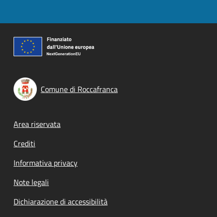
Comune di Roccafranca
Footer menu
Area riservata
Crediti
Informativa privacy
Note legali
Dichiarazione di accessibilità