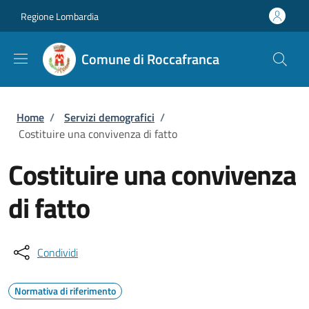
Salta al contenuto principale
Skip to footer content
Regione Lombardia
Comune di Roccafranca
Briciole di pane
Home
/
Servizi demografici
/
Costituire una convivenza di fatto
Costituire una convivenza
di fatto
Condividi
Normativa di riferimento