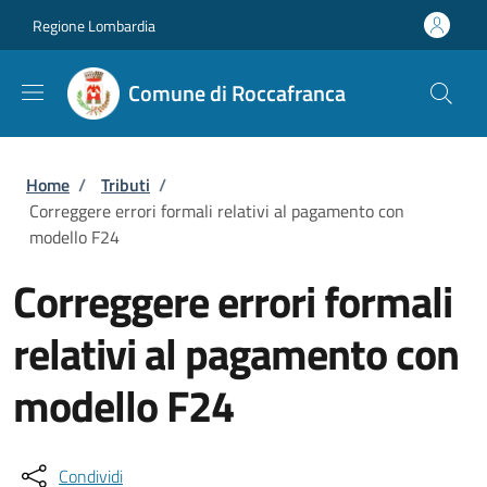
Salta al contenuto principale
Skip to footer content
Regione Lombardia
Comune di Roccafranca
Briciole di pane
Home
/
Tributi
/
Correggere errori formali relativi al pagamento con
modello F24
Correggere errori formali
relativi al pagamento con
modello F24
Condividi