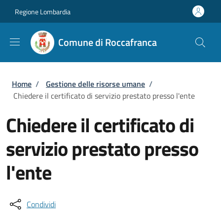
Salta al contenuto principale
Skip to footer content
Regione Lombardia
Comune di Roccafranca
Briciole di pane
Home
/
Gestione delle risorse umane
/
Chiedere il certificato di servizio prestato presso l'ente
Chiedere il certificato di
servizio prestato presso
l'ente
Condividi