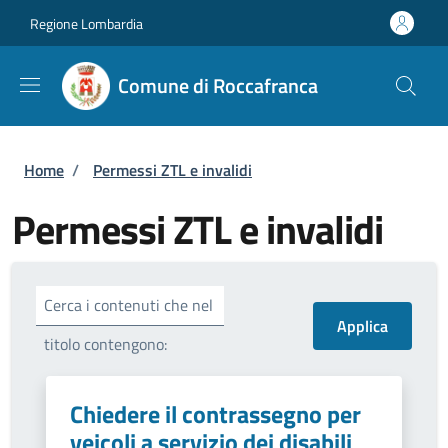
Salta al contenuto principale
Skip to footer content
Regione Lombardia
Comune di Roccafranca
Briciole di pane
Home
/
Permessi ZTL e invalidi
Permessi ZTL e invalidi
Cerca i contenuti che nel
titolo contengono:
Chiedere il contrassegno per
veicoli a servizio dei disabili