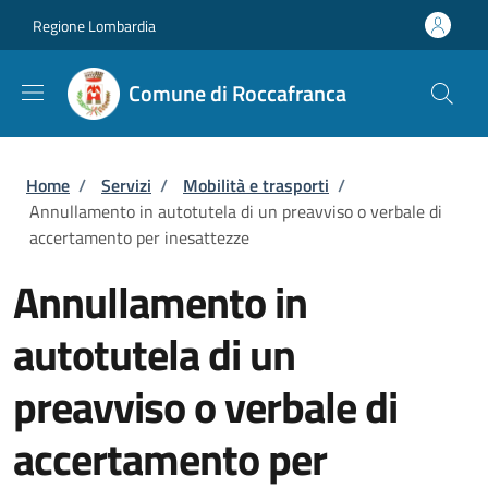
Salta al contenuto principale
Skip to footer content
Regione Lombardia
Comune di Roccafranca
Briciole di pane
Home
/
Servizi
/
Mobilità e trasporti
/
Annullamento in autotutela di un preavviso o verbale di
accertamento per inesattezze
Annullamento in
autotutela di un
preavviso o verbale di
accertamento per