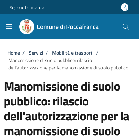
Salta al contenuto principale
Skip to footer content
Regione Lombardia
Comune di Roccafranca
Briciole di pane
Home
/
Servizi
/
Mobilità e trasporti
/
Manomissione di suolo pubblico: rilascio
dell'autorizzazione per la manomissione di suolo pubblico
Manomissione di suolo
pubblico: rilascio
dell'autorizzazione per la
manomissione di suolo