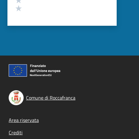
Valuta 1 stelle su 5
Comune di Roccafranca
Footer menu
Area riservata
Crediti