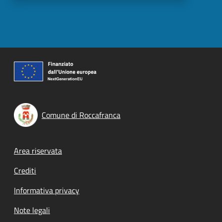
Comune di Roccafranca
Footer menu
Area riservata
Crediti
Informativa privacy
Note legali