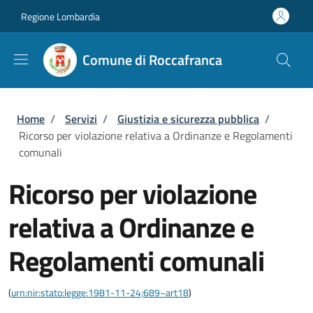
Salta al contenuto principale
Skip to footer content
Regione Lombardia
Comune di Roccafranca
Briciole di pane
Home
/
Servizi
/
Giustizia e sicurezza pubblica
/
Ricorso per violazione relativa a Ordinanze e Regolamenti
comunali
Ricorso per violazione
relativa a Ordinanze e
Regolamenti comunali
(
urn:nir:stato:legge:1981-11-24;689~art18
)