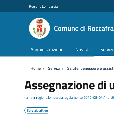
Salta al contenuto principale
Skip to footer content
Regione Lombardia
Comune di Roccafr
Amministrazione
Novità
Servizi
Briciole di pane
Home
/
Servizi
/
Salute, benessere e assis
Assegnazione di u
(
urn:nir:regione.lombardia:regolamento:2017-08-04;4~art9
Servizio attivo