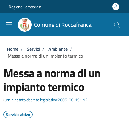
Salta al contenuto principale
Skip to footer content
Regione Lombardia
Comune di Roccafranca
Briciole di pane
Home
/
Servizi
/
Ambiente
/
Messa a norma di un impianto termico
Messa a norma di un
impianto termico
(
urn:nir:stato:decreto.legislativo:2005-08-19;192
)
Servizio attivo