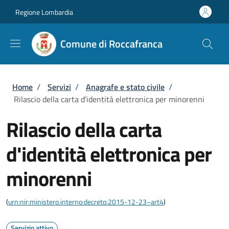
Salta al contenuto principale
Skip to footer content
Regione Lombardia
Comune di Roccafranca
Briciole di pane
Home
/
Servizi
/
Anagrafe e stato civile
/
Rilascio della carta d'identità elettronica per minorenni
Rilascio della carta
d'identità elettronica per
minorenni
(
urn:nir:ministero.interno:decreto:2015-12-23~art4
)
Servizio attivo