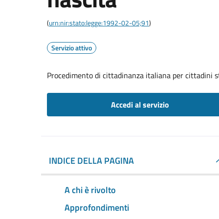
(
urn:nir:stato:legge:1992-02-05;91
)
Servizio attivo
Procedimento di cittadinanza italiana per cittadini s
Accedi al servizio
INDICE DELLA PAGINA
A chi è rivolto
Approfondimenti