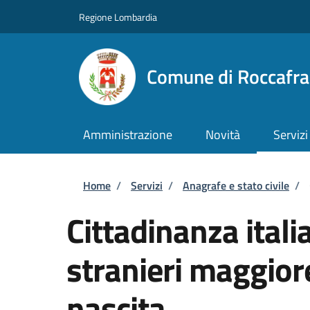
Salta al contenuto principale
Skip to footer content
Regione Lombardia
Comune di Roccafr
Amministrazione
Novità
Servizi
Briciole di pane
Home
/
Servizi
/
Anagrafe e stato civile
/
Cittadinanza itali
stranieri maggiore
nascita