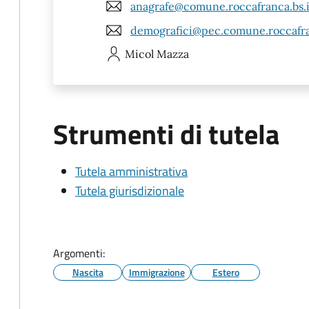
anagrafe@comune.roccafranca.bs.i
demografici@pec.comune.roccafra
Micol
Mazza
Strumenti di tutela
Tutela amministrativa
Tutela giurisdizionale
Argomenti:
Nascita
Immigrazione
Estero