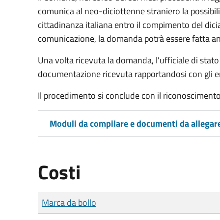
comunica al neo-diciottenne straniero la possibilit
cittadinanza italiana entro il compimento del di
comunicazione, la domanda potrà essere fatta an
Una volta ricevuta la domanda, l'ufficiale di stato c
documentazione ricevuta rapportandosi con gli en
Il procedimento si conclude con il riconoscimento 
Moduli da compilare e documenti da allegar
Costi
Tipo di pagamento
Importo
Marca da bollo