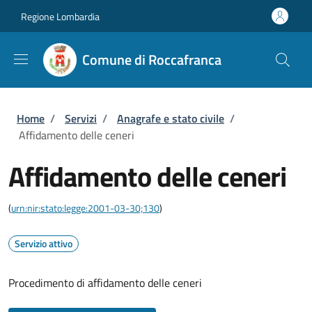
Salta al contenuto principale
Skip to footer content
Regione Lombardia
Comune di Roccafranca
Briciole di pane
Home
/
Servizi
/
Anagrafe e stato civile
/
Affidamento delle ceneri
Affidamento delle ceneri
(
urn:nir:stato:legge:2001-03-30;130
)
Servizio attivo
Procedimento di affidamento delle ceneri