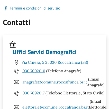
Termini e condizioni di servizio
Contatti
Uffici Servizi Demografici
Via Chiesa, 5 25030 Roccafranca (BS)
030 7092010
(Telefono Anagrafe)
(Email
anagrafe@comune.roccafranca.bs.it
Anagrafe)
030 7092017
(Telefono Elettorale, Stato Civile)
(Email
elettorale@comune.roccafranca.bs.it
Elettorale,