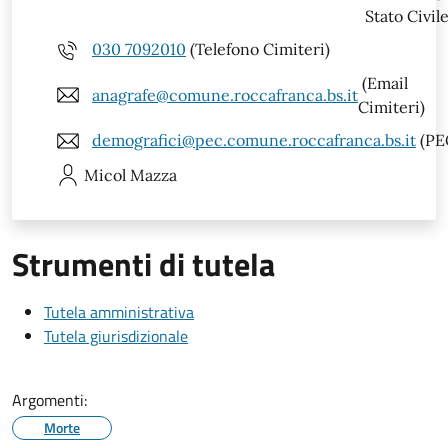
Stato Civile
030 7092010
(Telefono Cimiteri)
(Email
anagrafe@comune.roccafranca.bs.it
Cimiteri)
demografici@pec.comune.roccafranca.bs.it
(PE
Micol
Mazza
Strumenti di tutela
Tutela amministrativa
Tutela giurisdizionale
Argomenti:
Morte