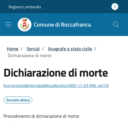
Salta al contenuto principale
Skip to footer content
Regione Lombardia
Comune di Roccafranca
Briciole di pane
Home
/
Servizi
/
Anagrafe e stato civile
/
Dichiarazione di morte
Dichiarazione di morte
(
urn:nir:presidente.repubblica:decreto:2000-11-03;396~art72
)
Servizio attivo
Procedimento di dichiarazione di morte