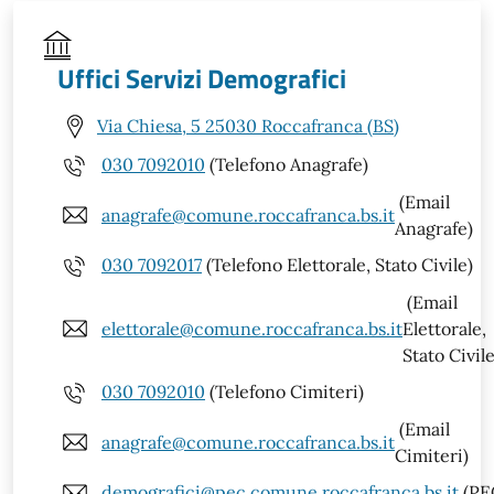
Uffici Servizi Demografici
Via Chiesa, 5 25030 Roccafranca (BS)
030 7092010
(Telefono Anagrafe)
(Email
anagrafe@comune.roccafranca.bs.it
Anagrafe)
030 7092017
(Telefono Elettorale, Stato Civile)
(Email
elettorale@comune.roccafranca.bs.it
Elettorale,
Stato Civile
030 7092010
(Telefono Cimiteri)
(Email
anagrafe@comune.roccafranca.bs.it
Cimiteri)
demografici@pec.comune.roccafranca.bs.it
(PE