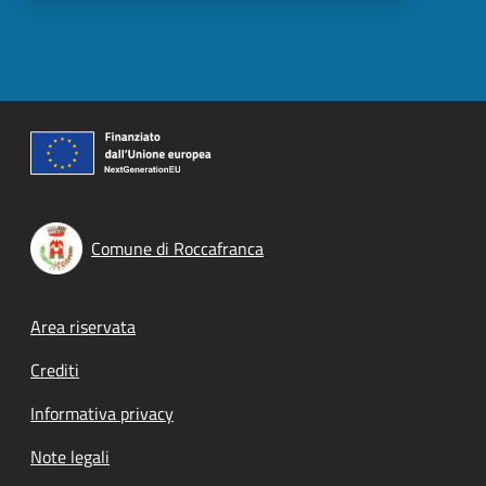
Comune di Roccafranca
Footer menu
Area riservata
Crediti
Informativa privacy
Note legali