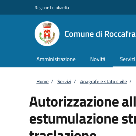
Salta al contenuto principale
Skip to footer content
Regione Lombardia
Comune di Roccafr
Amministrazione
Novità
Servizi
Briciole di pane
Home
/
Servizi
/
Anagrafe e stato civile
/
Autorizzazione al
estumulazione str
traslazione