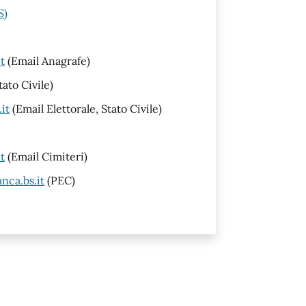
S)
t
(Email Anagrafe)
tato Civile)
it
(Email Elettorale, Stato Civile)
t
(Email Cimiteri)
nca.bs.it
(PEC)