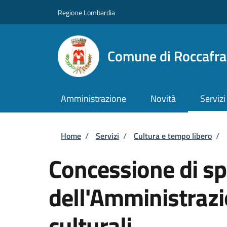
Salta al contenuto principale
Skip to footer content
Regione Lombardia
Comune di Roccafr
Amministrazione
Novità
Servizi
Briciole di pane
Home
/
Servizi
/
Cultura e tempo libero
/
Concessione di sp
dell'Amministrazi
culturali