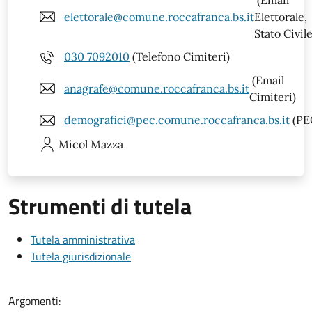
elettorale@comune.roccafranca.bs.it
Elettorale,
Stato Civile
030 7092010
(Telefono Cimiteri)
(Email
anagrafe@comune.roccafranca.bs.it
Cimiteri)
demografici@pec.comune.roccafranca.bs.it
(PE
Micol
Mazza
Strumenti di tutela
Tutela amministrativa
Tutela giurisdizionale
Argomenti: