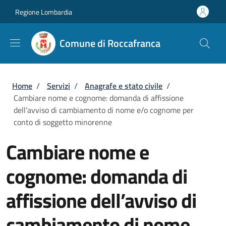
Salta al contenuto principale
Skip to footer content
Regione Lombardia
Comune di Roccafranca
Briciole di pane
Home
/
Servizi
/
Anagrafe e stato civile
/
Cambiare nome e cognome: domanda di affissione
dell’avviso di cambiamento di nome e/o cognome per
conto di soggetto minorenne
Cambiare nome e
cognome: domanda di
affissione dell’avviso di
cambiamento di nome