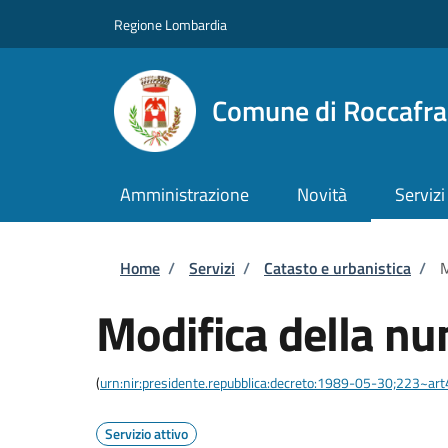
Salta al contenuto principale
Skip to footer content
Regione Lombardia
Comune di Roccafr
Amministrazione
Novità
Servizi
Briciole di pane
Home
/
Servizi
/
Catasto e urbanistica
/
M
Modifica della nu
(
urn:nir:presidente.repubblica:decreto:1989-05-30;223~ar
Servizio attivo