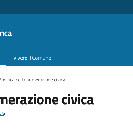
anca
Vivere il Comune
odifica della numerazione civica
merazione civica
t43
)