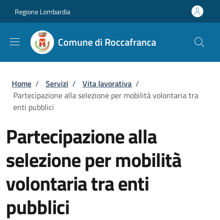
Salta al contenuto principale
Skip to footer content
Regione Lombardia
Comune di Roccafranca
Briciole di pane
Home
/
Servizi
/
Vita lavorativa
/
Partecipazione alla selezione per mobilità volontaria tra
enti pubblici
Partecipazione alla
selezione per mobilità
volontaria tra enti
pubblici