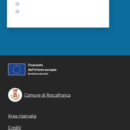
Valuta 2 stelle su 5
Valuta 1 stelle su 5
Comune di Roccafranca
Footer menu
Area riservata
Crediti