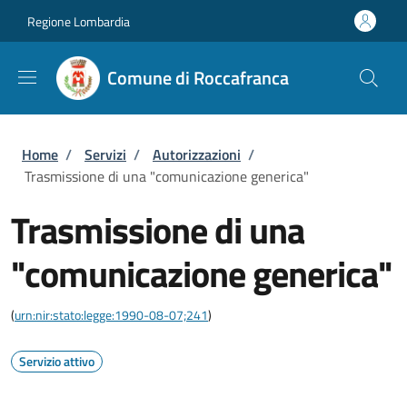
Salta al contenuto principale
Skip to footer content
Regione Lombardia
Comune di Roccafranca
Briciole di pane
Home
/
Servizi
/
Autorizzazioni
/
Trasmissione di una "comunicazione generica"
Trasmissione di una
"comunicazione generica"
(
urn:nir:stato:legge:1990-08-07;241
)
Servizio attivo