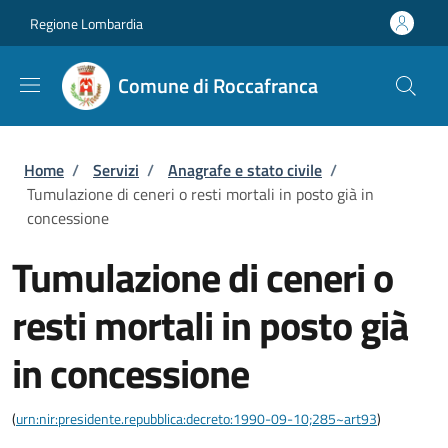
Salta al contenuto principale
Skip to footer content
Regione Lombardia
Comune di Roccafranca
Briciole di pane
Home
/
Servizi
/
Anagrafe e stato civile
/
Tumulazione di ceneri o resti mortali in posto già in
concessione
Tumulazione di ceneri o
resti mortali in posto già
in concessione
(
urn:nir:presidente.repubblica:decreto:1990-09-10;285~art93
)